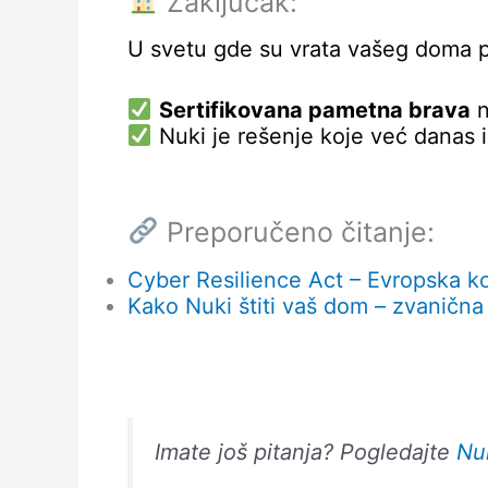
Zaključak:
U svetu gde su vrata vašeg doma p
Sertifikovana pametna brava
n
Nuki je rešenje koje već danas 
Preporučeno čitanje:
Cyber Resilience Act – Evropska ko
Kako Nuki štiti vaš dom – zvanična
Imate još pitanja? Pogledajte
Nu