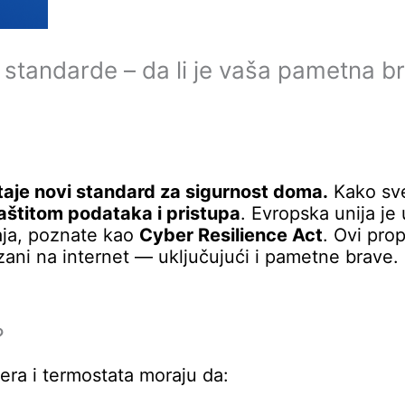
 standarde – da li je vaša pametna 
aje novi standard za sigurnost doma.
Kako sve
aštitom podataka i pristupa
. Evropska unija je
aja, poznate kao
Cyber Resilience Act
. Ovi pro
zani na internet — uključujući i pametne brave.
?
ra i termostata moraju da: