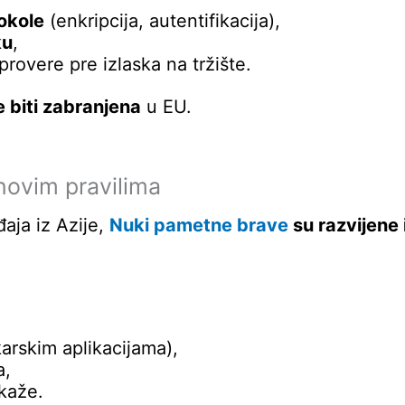
okole
(enkripcija, autentifikacija),
ku
,
overe pre izlaska na tržište.
 biti zabranjena
u EU.
novim pravilima
aja iz Azije,
Nuki pametne brave
su razvijene i
arskim aplikacijama),
a,
akaže.