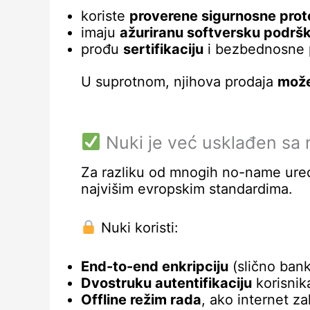
koriste
proverene sigurnosne prot
imaju
ažuriranu softversku podrš
prođu
sertifikaciju
i bezbednosne pr
U suprotnom, njihova prodaja
može
Nuki je već usklađen sa 
Za razliku od mnogih no-name uređ
najvišim evropskim standardima.
Nuki koristi:
End-to-end enkripciju
(slično bank
Dvostruku autentifikaciju
korisnik
Offline režim rada
, ako internet z