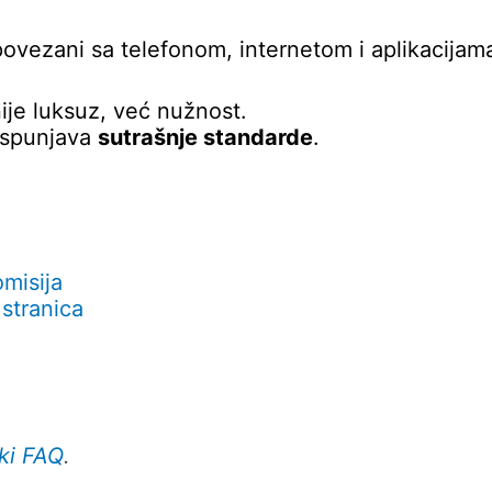
ovezani sa telefonom, internetom i aplikacijam
ije luksuz, već nužnost.
ispunjava
sutrašnje standarde
.
misija
 stranica
ki FAQ
.