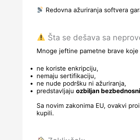
Redovna ažuriranja softvera gara
Šta se dešava sa neprov
Mnoge jeftine pametne brave koje 
ne koriste enkripciju,
nemaju sertifikaciju,
ne nude podršku ni ažuriranja,
predstavljaju
ozbiljan bezbednosni 
Sa novim zakonima EU, ovakvi proi
kupili.