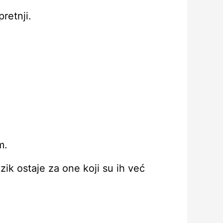
retnji.
m.
izik ostaje za one koji su ih već