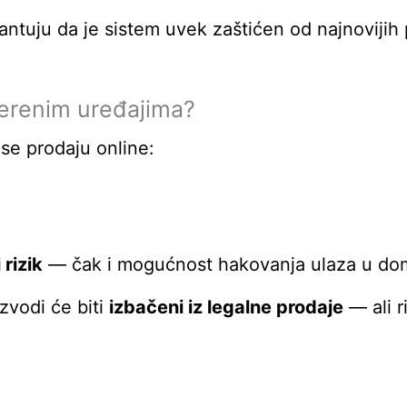
ntuju da je sistem uvek zaštićen od najnovijih p
erenim uređajima?
se prodaju online:
rizik
— čak i mogućnost hakovanja ulaza u do
zvodi će biti
izbačeni iz legalne prodaje
— ali r