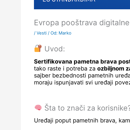
Evropa pooštrava digitalne
/
Vesti
/ Od:
Marko
Uvod:
Sertifikovana pametna brava post
tako raste i potreba za
ozbiljnom z
sajber bezbednosti pametnih uređ
moraju ispunjavati svi uređaji pove
Šta to znači za korisnike
Uređaji poput pametnih brava, kame