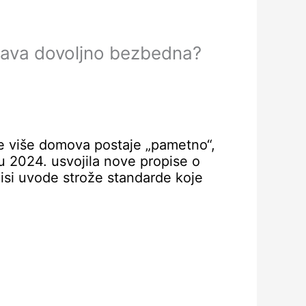
brava dovoljno bezbedna?
 više domova postaje „pametno“,
 u 2024. usvojila nove propise o
pisi uvode strože standarde koje